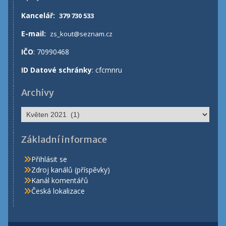
Kancelář
:
379 730 533
E-mail:
zs_kout@seznam.cz
IČO
: 70990468
ID Datové schránky
: cfcmnru
Archivy
Archivy
Základní informace
Přihlásit se
Zdroj kanálů (příspěvky)
Kanál komentářů
Česká lokalizace