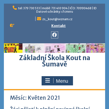
Skip
tel: 379 730 533 | mobil: 731 410 904 | IČO: 70990468 | ID
to
Datové schránky: cfcmnru
content
zs_kout@seznam.cz
Kontakt
Facebook
Základní Škola Kout na
Šumavě
Menu
Měsíc:
Květen 2021