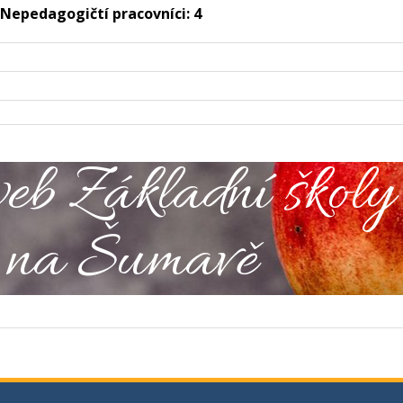
Nepedagogičtí pracovníci: 4
eb Základní školy
 na Šumavě