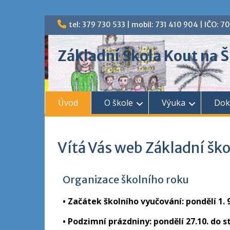
tel: 379 730 533 | mobil: 731 410 904 | IČO: 
Základní Škola Kout na
Úvod
O škole
Výuka
Dok
Vítá Vás web Základní šk
Organizace školního roku
•
Začátek školního vyučování: pondělí 1. 9
• Podzimní prázdniny: pondělí 27.10. do s