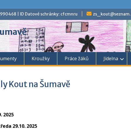
70990468 | ID Datové schránky: cfcmnru
zs_kout@seznam.
 Šumavě
umenty
Kroužky
Práce žáků
Jídelna
oly Kout na Šumavě
. 2025
tředa 29.10. 2025