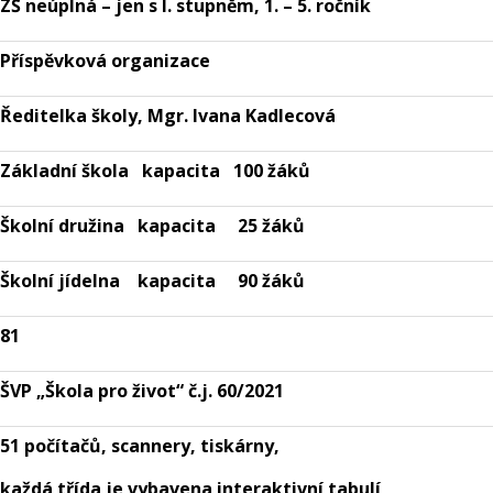
ZŠ neúplná – jen s I. stupněm, 1. – 5. ročník
Příspěvková organizace
Ředitelka školy, Mgr. Ivana Kadlecová
Základní škola kapacita 100 žáků
Školní družina kapacita 25 žáků
Školní jídelna kapacita 90 žáků
81
ŠVP „Škola pro život“ č.j. 60/2021
51 počítačů, scannery, tiskárny,
každá třída je vybavena interaktivní tabulí