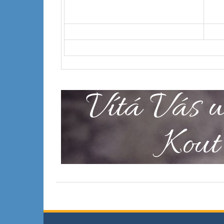
Vítá Vás w
Kout