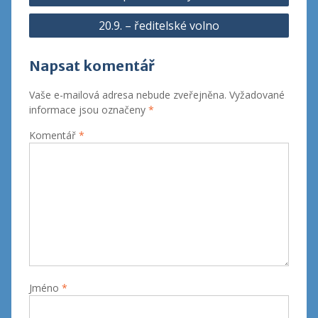
pro
20.9. – ředitelské volno
příspěvek
Napsat komentář
Vaše e-mailová adresa nebude zveřejněna.
Vyžadované
informace jsou označeny
*
Komentář
*
Jméno
*