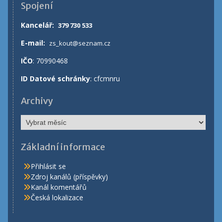
Spojení
Kancelář
:
379 730 533
E-mail:
zs_kout@seznam.cz
IČO
: 70990468
ID Datové schránky
: cfcmnru
Archivy
Archivy
Základní informace
Přihlásit se
Zdroj kanálů (příspěvky)
Kanál komentářů
Česká lokalizace