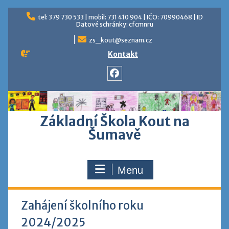
Skip
tel: 379 730 533 | mobil: 731 410 904 | IČO: 70990468 | ID
to
Datové schránky: cfcmnru
content
zs_kout@seznam.cz
Kontakt
Facebook
Základní Škola Kout na
Šumavě
Menu
Zahájení školního roku
2024/2025