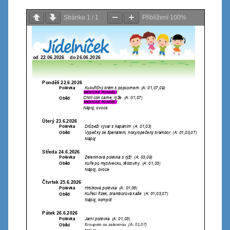
Stránka
1
/
1
Přiblížení
100%