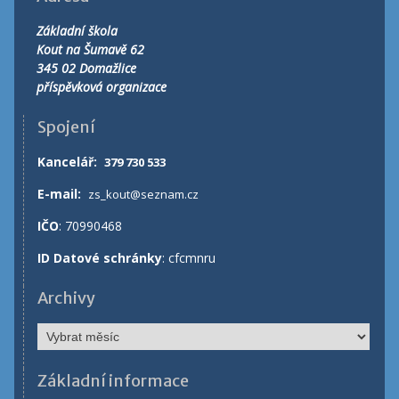
Základní škola
Kout na Šumavě 62
345 02 Domažlice
příspěvková organizace
Spojení
Kancelář
:
379 730 533
E-mail:
zs_kout@seznam.cz
IČO
: 70990468
ID Datové schránky
: cfcmnru
Archivy
Základní informace