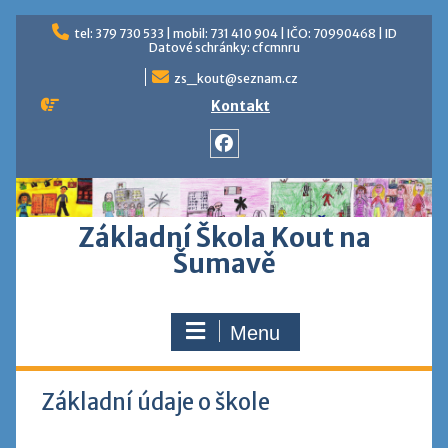
tel: 379 730 533 | mobil: 731 410 904 | IČO: 70990468 | ID
Datové schránky: cfcmnru
zs_kout@seznam.cz
Kontakt
Základní Škola Kout na
Šumavě
Menu
Základní údaje o škole