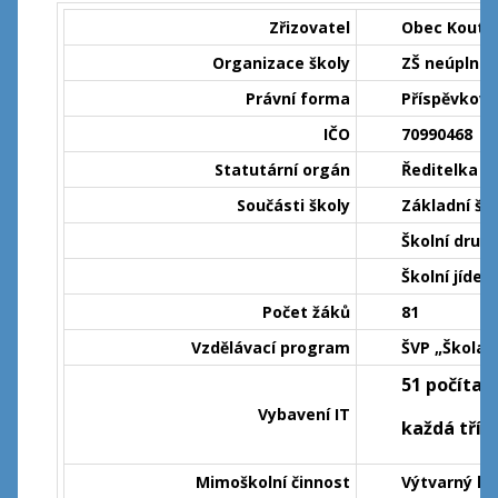
Zřizovatel
Obec Kout 
Organizace školy
ZŠ neúplná –
Právní forma
Příspěvkov
IČO
70990468
Statutární orgán
Ředitelka š
Součásti školy
Základní šk
Školní dru
Školní jíd
Počet žáků
81
Vzdělávací program
ŠVP „Škola p
51 počítačů
Vybavení IT
každá tříd
Mimoškolní činnost
Výtvarný kr