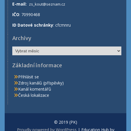
E-mail:
zs_kout@seznam.cz
IČO
: 70990468
ID Datové schránky
: cfcmnru
Archivy
Základní informace
Přihlásit se
Zdroj kanálů (příspěvky)
Kanál komentářů
Česká lokalizace
© 2019 (PK)
Proudly powered by WordPress
|
Education Hub by