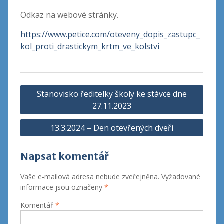
Odkaz na webové stránky.
https://www.petice.com/oteveny_dopis_zastupc_
kol_proti_drastickym_krtm_ve_kolstvi
Navigace
Stanovisko ředitelky školy ke stávce dne
pro
27.11.2023
příspěvek
13.3.2024 – Den otevřených dveří
Napsat komentář
Vaše e-mailová adresa nebude zveřejněna.
Vyžadované
informace jsou označeny
*
Komentář
*