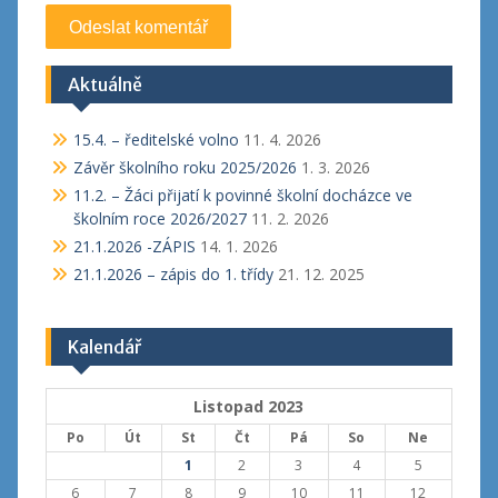
Aktuálně
15.4. – ředitelské volno
11. 4. 2026
Závěr školního roku 2025/2026
1. 3. 2026
11.2. – Žáci přijatí k povinné školní docházce ve
školním roce 2026/2027
11. 2. 2026
21.1.2026 -ZÁPIS
14. 1. 2026
21.1.2026 – zápis do 1. třídy
21. 12. 2025
Kalendář
Listopad 2023
Po
Út
St
Čt
Pá
So
Ne
1
2
3
4
5
6
7
8
9
10
11
12