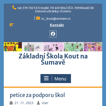
Skip
tel: 379 730 533 | mobil: 731 410 904 | IČO: 70990468 | ID
to
Datové schránky: cfcmnru
content
zs_kout@seznam.cz
Kontakt
Facebook
Základní Škola Kout na
Šumavě
Menu
petice za podporu škol
21. 11. 2023
User