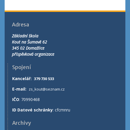
Adresa
Základní škola
Kout na Šumavě 62
345 02 Domažlice
příspěvková organizace
Spojení
Kancelář
:
379 730 533
E-mail:
zs_kout@seznam.cz
IČO
: 70990468
ID Datové schránky
: cfcmnru
Archivy