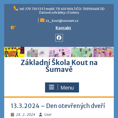
Skip
tel: 379 730 533 | mobil: 731 410 904 | IČO: 70990468 | ID
to
Datové schránky: cfcmnru
content
zs_kout@seznam.cz
Kontakt
Facebook
Základní Škola Kout na
Šumavě
Menu
13.3.2024 – Den otevřených dveří
28. 2. 2024
User