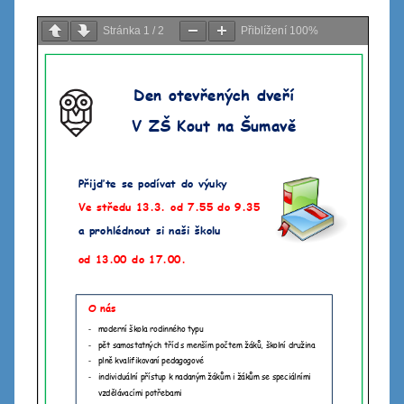
Stránka
1
/
2
Přiblížení
100%