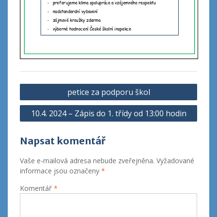
Navigace
petice za podporu škol
pro
10.4. 2024 – Zápis do 1. třídy od 13:00 hodin
příspěvek
Napsat komentář
Vaše e-mailová adresa nebude zveřejněna.
Vyžadované
informace jsou označeny
*
Komentář
*