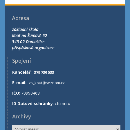
Adresa
Základní škola
Kout na Šumavě 62
345 02 Domažlice
příspěvková organizace
Spojení
Kancelář
:
379 730 533
E-mail:
zs_kout@seznam.cz
IČO
: 70990468
ID Datové schránky
: cfcmnru
Archivy
Archivy