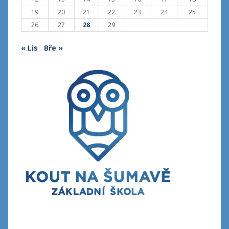
19
20
21
22
23
24
25
26
27
28
29
« Lis
Bře »