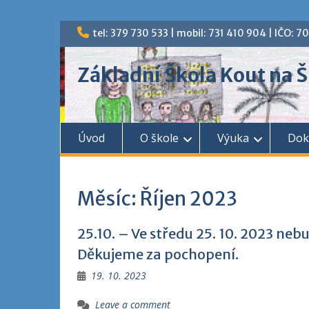
Skip
tel: 379 730 533 | mobil: 731 410 904 | IČO: 
to
content
Základní Škola Kout na
Úvod
O škole
Výuka
Dok
Měsíc:
Říjen 2023
25.10. – Ve středu 25. 10. 2023 neb
Děkujeme za pochopení.
19. 10. 2023
Leave a comment