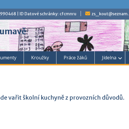
70990468 | ID Datové schránky: cfcmnru
zs_kout@seznam.
 Šumavě
umenty
Kroužky
Práce žáků
Jídelna
ude vařit školní kuchyně z provozních důvodů.