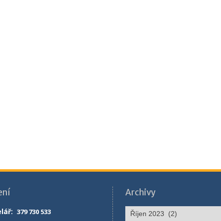
ení
Archivy
Archivy
lář
:
379 730 533