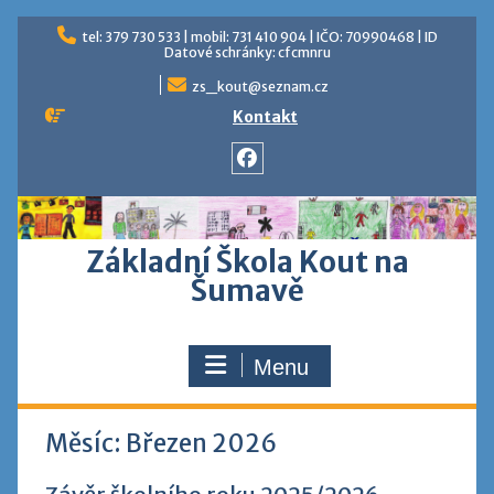
Skip
tel: 379 730 533 | mobil: 731 410 904 | IČO: 70990468 | ID
to
Datové schránky: cfcmnru
content
zs_kout@seznam.cz
Kontakt
Facebook
Základní Škola Kout na
Šumavě
Menu
Měsíc:
Březen 2026