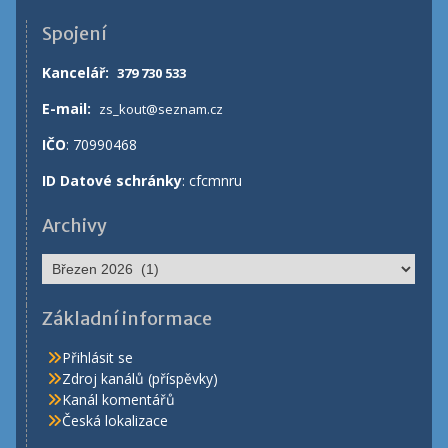
Spojení
Kancelář
:
379 730 533
E-mail:
zs_kout@seznam.cz
IČO
: 70990468
ID Datové schránky
: cfcmnru
Archivy
Archivy
Základní informace
Přihlásit se
Zdroj kanálů (příspěvky)
Kanál komentářů
Česká lokalizace