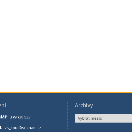
ení
Archivy
Archivy
lář
:
379 730 533
l:
zs_kout@seznam.cz