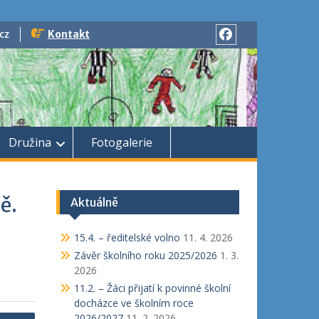
cz
Kontakt
Facebook
Družina
Fotogalerie
ě.
Aktuálně
15.4. – ředitelské volno
11. 4. 2026
Závěr školního roku 2025/2026
1. 3.
2026
11.2. – Žáci přijatí k povinné školní
docházce ve školním roce
2026/2027
11. 2. 2026