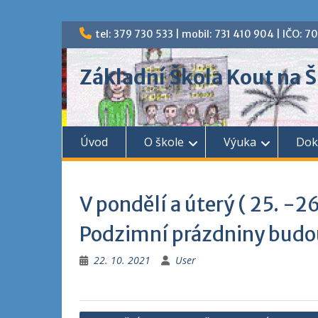
Skip
tel: 379 730 533 | mobil: 731 410 904 | IČO: 
to
content
Základní Škola Kout na
Úvod
O škole
Výuka
Dok
V pondělí a úterý ( 25. -
Podzimní prázdniny budou
22. 10. 2021
User