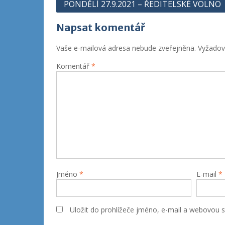
Navigace
PONDĚLÍ 27.9.2021 – ŘEDITELSKÉ VOLNO
pro
Napsat komentář
příspěvek
Vaše e-mailová adresa nebude zveřejněna.
Vyžadov
Komentář
*
Jméno
*
E-mail
*
Uložit do prohlížeče jméno, e-mail a webovou 