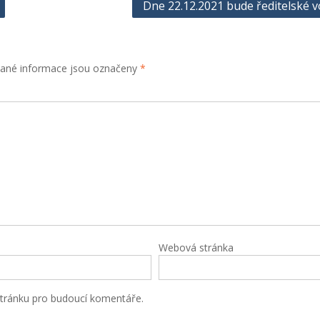
Dne 22.12.2021 bude ředitelské v
ané informace jsou označeny
*
Webová stránka
stránku pro budoucí komentáře.