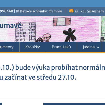
70990468 | ID Datové schránky: cfcmnru
zs_kout@seznam.
 Šumavě
umenty
Kroužky
Práce žáků
Jídelna
26.10.) bude výuka probíhat normáln
 začínat ve středu 27.10.