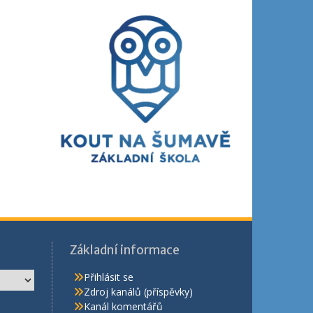
Základní informace
Přihlásit se
Zdroj kanálů (příspěvky)
Kanál komentářů