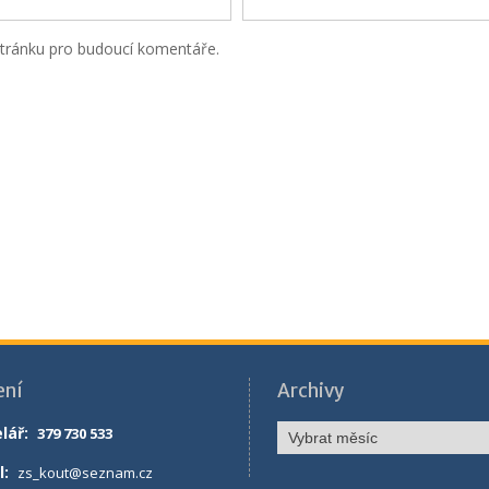
stránku pro budoucí komentáře.
ení
Archivy
Archivy
lář
:
379 730 533
l:
zs_kout@seznam.cz