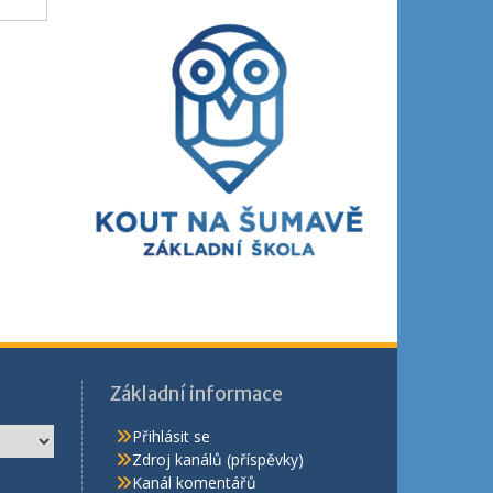
Základní informace
Přihlásit se
Zdroj kanálů (příspěvky)
Kanál komentářů