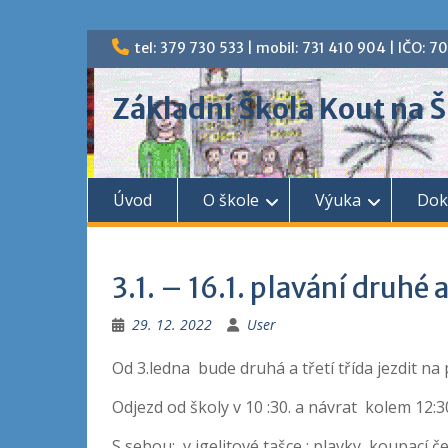
Skip
tel: 379 730 533 | mobil: 731 410 904 | IČO: 
to
content
Základní Škola Kout na
Úvod
O škole
Výuka
Dok
3.1. – 16.1. plavání druhé a
29. 12. 2022
User
Od 3.ledna bude druhá a třetí třída jezdit na 
Odjezd od školy v 10 :30. a návrat kolem 12:3
S sebou: v igelitové tašce : plavky, koupací č