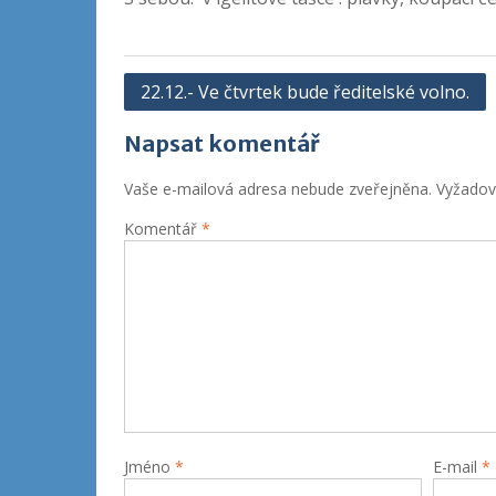
Navigace
22.12.- Ve čtvrtek bude ředitelské volno.
pro
Napsat komentář
příspěvek
Vaše e-mailová adresa nebude zveřejněna.
Vyžadov
Komentář
*
Jméno
*
E-mail
*