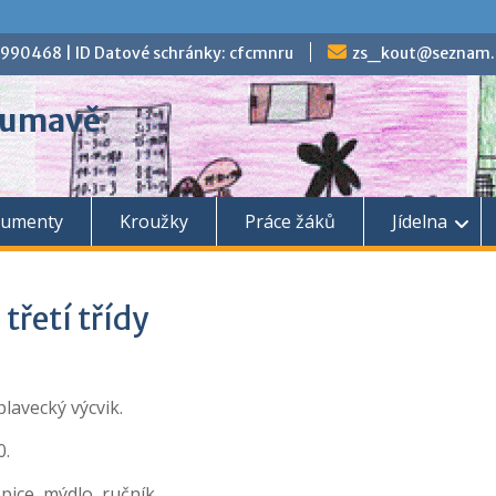
70990468 | ID Datové schránky: cfcmnru
zs_kout@seznam.
 Šumavě
umenty
Kroužky
Práce žáků
Jídelna
 třetí třídy
plavecký výcvik.
0.
epice, mýdlo, ručník.