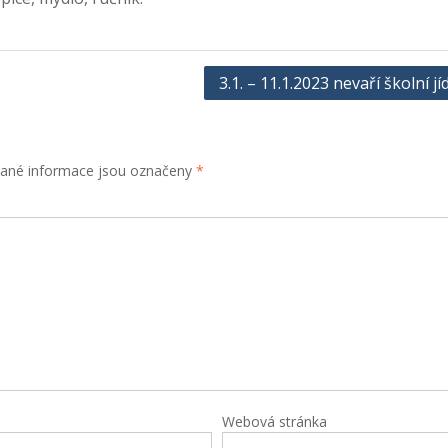
3.1. – 11.1.2023 nevaří školní jí
ané informace jsou označeny
*
Webová stránka