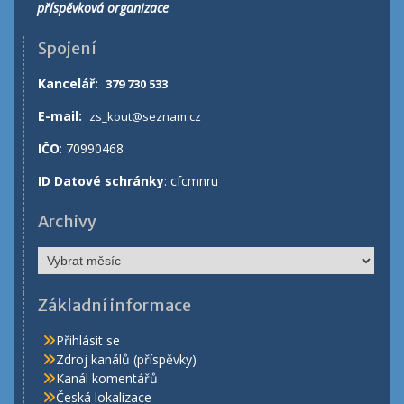
příspěvková organizace
Spojení
Kancelář
:
379 730 533
E-mail:
zs_kout@seznam.cz
IČO
: 70990468
ID Datové schránky
: cfcmnru
Archivy
Archivy
Základní informace
Přihlásit se
Zdroj kanálů (příspěvky)
Kanál komentářů
Česká lokalizace