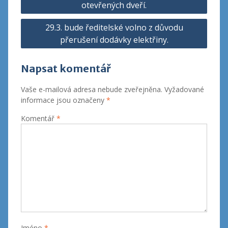
pro
otevřených dveří.
příspěvek
29.3. bude ředitelské volno z důvodu
přerušení dodávky elektřiny.
Napsat komentář
Vaše e-mailová adresa nebude zveřejněna.
Vyžadované
informace jsou označeny
*
Komentář
*
Jméno
*