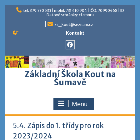
Skip
tel: 379 730 533 | mobil: 731 410 904 | IČO: 70990468 | ID
to
Datové schránky: cfcmnru
content
zs_kout@seznam.cz
Kontakt
Facebook
Základní Škola Kout na
Šumavě
Menu
5.4. Zápis do 1. třídy pro rok
2023/2024