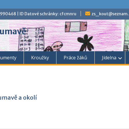
70990468 | ID Datové schránky: cfcmnru
zs_kout@seznam.
 Šumavě
umenty
Kroužky
Práce žáků
Jídelna
umavě a okolí