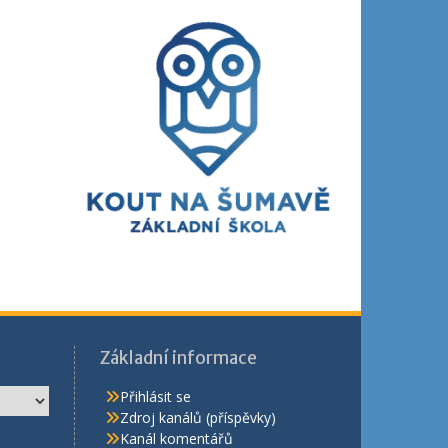
Základní informace
Přihlásit se
Zdroj kanálů (příspěvky)
Kanál komentářů