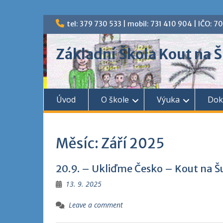
Skip
tel: 379 730 533 | mobil: 731 410 904 | IČO: 
to
content
Základní Škola Kout na
Úvod
O škole
Výuka
Dok
Měsíc:
Září 2025
20.9. – Ukliďme Česko – Kout na Š
13. 9. 2025
Leave a comment