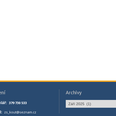
ení
Archivy
Archivy
lář
:
379 730 533
l:
zs_kout@seznam.cz