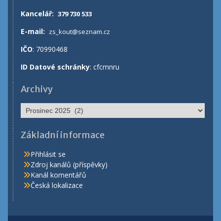
Kancelář
:
379 730 533
E-mail:
zs_kout@seznam.cz
IČO
: 70990468
ID Datové schránky
: cfcmnru
Archivy
Archivy
Základní informace
Přihlásit se
Zdroj kanálů (příspěvky)
Kanál komentářů
Česká lokalizace