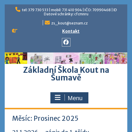
Skip
tel: 379 730 533 | mobil: 731 410 904 | IČO: 70990468 | ID
to
Datové schránky: cfcmnru
content
zs_kout@seznam.cz
Kontakt
Facebook
Základní Škola Kout na
Šumavě
Menu
Měsíc:
Prosinec 2025