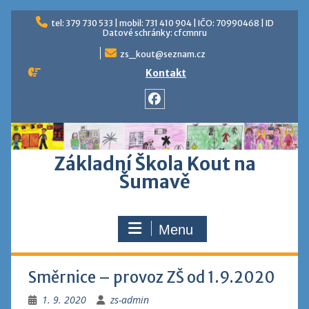
Skip
tel: 379 730 533 | mobil: 731 410 904 | IČO: 70990468 | ID
to
Datové schránky: cfcmnru
content
zs_kout@seznam.cz
Kontakt
Facebook
Základní Škola Kout na
Šumavě
Menu
Směrnice – provoz ZŠ od 1.9.2020
1. 9. 2020
zs-admin