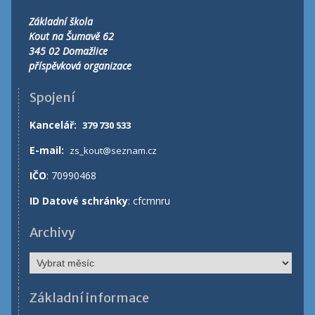
Základní škola
Kout na Šumavě 62
345 02 Domažlice
příspěvková organizace
Spojení
Kancelář
:
379 730 533
E-mail:
zs_kout@seznam.cz
IČO
: 70990468
ID Datové schránky
: cfcmnru
Archivy
Archivy
Základní informace