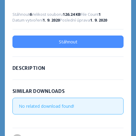
Stáhnout
6
Velikost souboru
126.24 KB
File Count
1
Datum vytvoření
1. 9. 2020
Poslední úprava
1. 9. 2020
Stáhnout
DESCRIPTION
SIMILAR DOWNLOADS
No related download found!