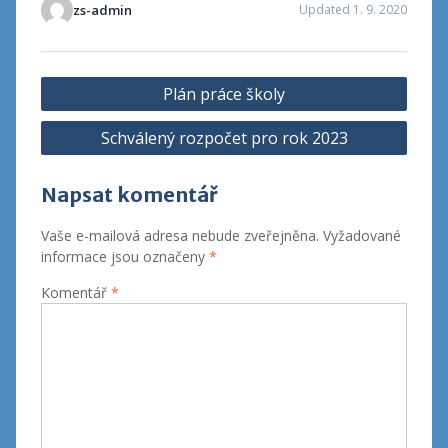
zs-admin
Updated 1. 9. 2020
Navigace
Plán práce školy
pro
Schválený rozpočet pro rok 2023
příspěvek
Napsat komentář
Vaše e-mailová adresa nebude zveřejněna.
Vyžadované
informace jsou označeny
*
Komentář
*