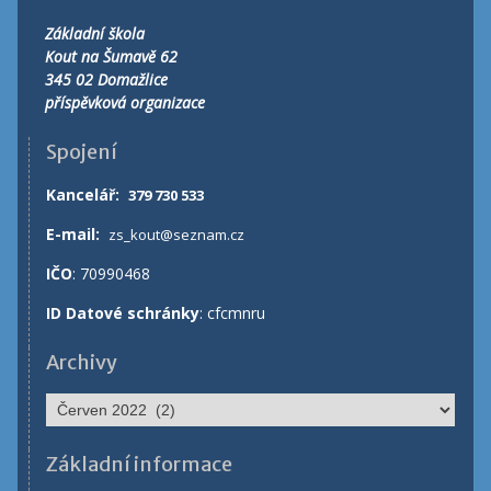
Základní škola
Kout na Šumavě 62
345 02 Domažlice
příspěvková organizace
Spojení
Kancelář
:
379 730 533
E-mail:
zs_kout@seznam.cz
IČO
: 70990468
ID Datové schránky
: cfcmnru
Archivy
Archivy
Základní informace