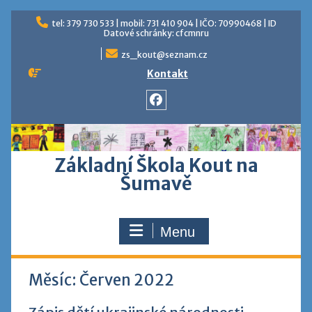
Skip
tel: 379 730 533 | mobil: 731 410 904 | IČO: 70990468 | ID
to
Datové schránky: cfcmnru
content
zs_kout@seznam.cz
Kontakt
Facebook
Základní Škola Kout na
Šumavě
Menu
Měsíc:
Červen 2022