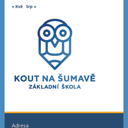
« Kvě
Srp »
Adresa