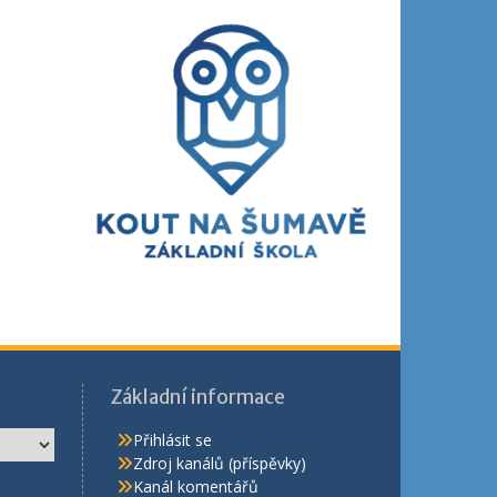
Základní informace
Přihlásit se
Zdroj kanálů (příspěvky)
Kanál komentářů