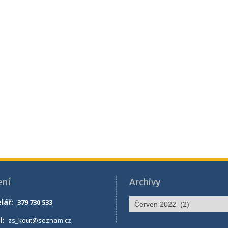
ení
Archivy
Archivy
lář
:
379 730 533
l:
zs_kout@seznam.cz