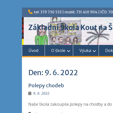
Skip
tel: 379 730 533 | mobil: 731 410 904 | IČO: 
to
content
Základní Škola Kout na
Úvod
O škole
Výuka
Dok
Den:
9. 6. 2022
Polepy chodeb
9. 6. 2022
Naše škola zakoupila polepy na chodby a do 