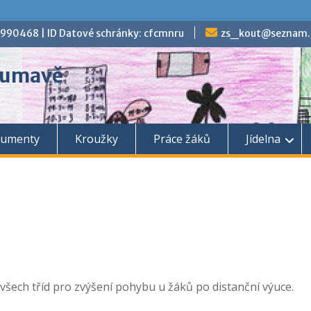
70990468 | ID Datové schránky: cfcmnru
zs_kout@seznam.
 Šumavě
umenty
Kroužky
Práce žáků
Jídelna
všech tříd pro zvýšení pohybu u žáků po distanční výuce.