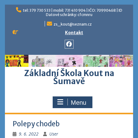
Skip
tel: 379 730 533 | mobil: 731 410 904 | IČO: 70990468 | ID
to
Datové schránky: cfcmnru
content
zs_kout@seznam.cz
Kontakt
Facebook
Základní Škola Kout na
Šumavě
Menu
Polepy chodeb
9. 6. 2022
User