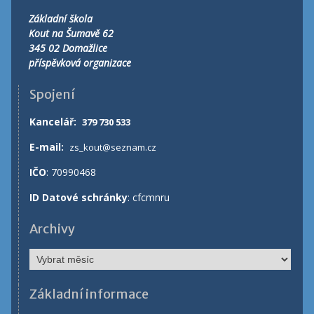
Základní škola
Kout na Šumavě 62
345 02 Domažlice
příspěvková organizace
Spojení
Kancelář
:
379 730 533
E-mail:
zs_kout@seznam.cz
IČO
: 70990468
ID Datové schránky
: cfcmnru
Archivy
Archivy
Základní informace