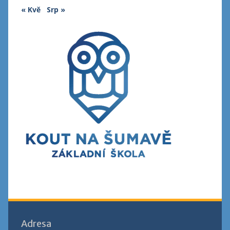
« Kvě
Srp »
Adresa