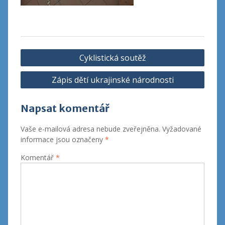
Navigace
Cyklistická soutěž
pro
Zápis dětí ukrajinské národnosti
příspěvek
Napsat komentář
Vaše e-mailová adresa nebude zveřejněna.
Vyžadované
informace jsou označeny
*
Komentář
*