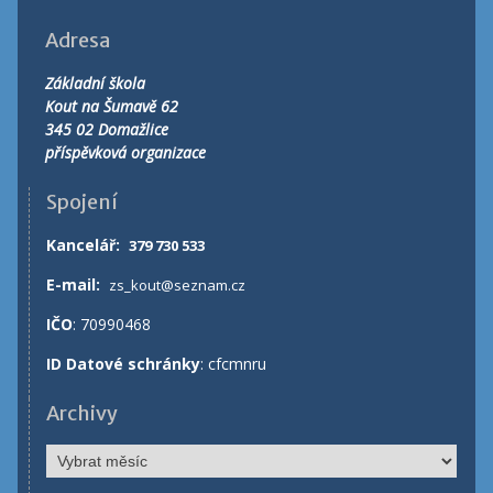
Adresa
Základní škola
Kout na Šumavě 62
345 02 Domažlice
příspěvková organizace
Spojení
Kancelář
:
379 730 533
E-mail:
zs_kout@seznam.cz
IČO
: 70990468
ID Datové schránky
: cfcmnru
Archivy
Archivy