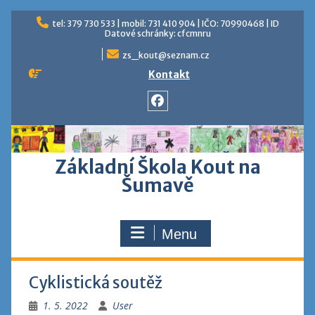
Skip
tel: 379 730 533 | mobil: 731 410 904 | IČO: 70990468 | ID
to
Datové schránky: cfcmnru
content
zs_kout@seznam.cz
Kontakt
Facebook
Základní Škola Kout na
Šumavě
Menu
Cyklistická soutěž
1. 5. 2022
User