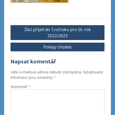
Navigace
Žáci přijatí do 1.ročníku pro šk. rok
pro
2022/2023
příspěvek
Polepy chodeb
Napsat komentář
Vaše e-mailová adresa nebude zveřejněna.
Vyžadované
informace jsou označeny
*
Komentář
*