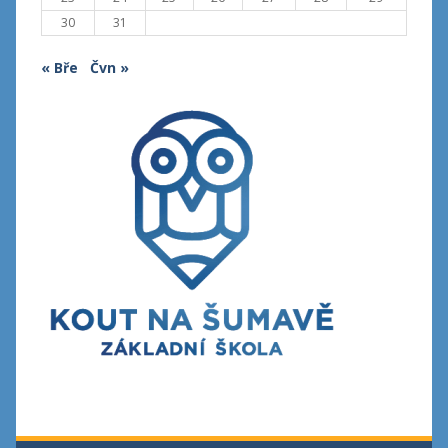
30
31
« Bře
Čvn »