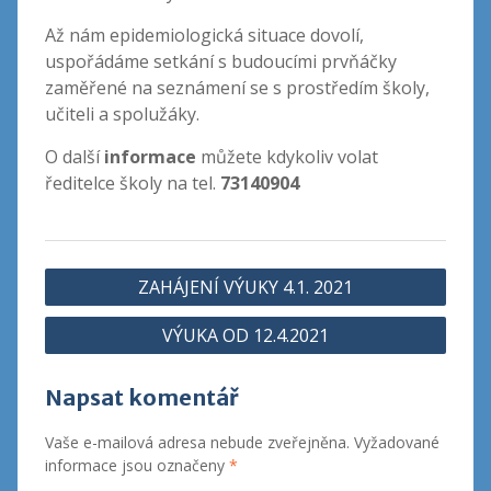
Až nám epidemiologická situace dovolí,
uspořádáme setkání s budoucími prvňáčky
zaměřené na seznámení se s prostředím školy,
učiteli a spolužáky.
O další
informace
můžete kdykoliv volat
ředitelce školy na tel.
73140904
Navigace
ZAHÁJENÍ VÝUKY 4.1. 2021
pro
VÝUKA OD 12.4.2021
příspěvek
Napsat komentář
Vaše e-mailová adresa nebude zveřejněna.
Vyžadované
informace jsou označeny
*