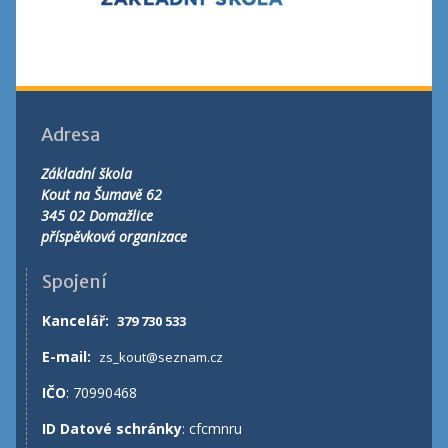
Adresa
Základní škola
Kout na Šumavě 62
345 02 Domažlice
příspěvková organizace
Spojení
Kancelář
:
379 730 533
E-mail:
zs_kout@seznam.cz
IČO
: 70990468
ID Datové schránky
: cfcmnru