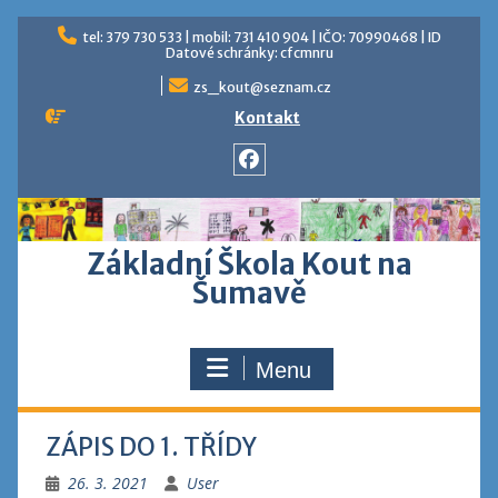
Skip
tel: 379 730 533 | mobil: 731 410 904 | IČO: 70990468 | ID
to
Datové schránky: cfcmnru
content
zs_kout@seznam.cz
Kontakt
Facebook
Základní Škola Kout na
Šumavě
Menu
ZÁPIS DO 1. TŘÍDY
26. 3. 2021
User