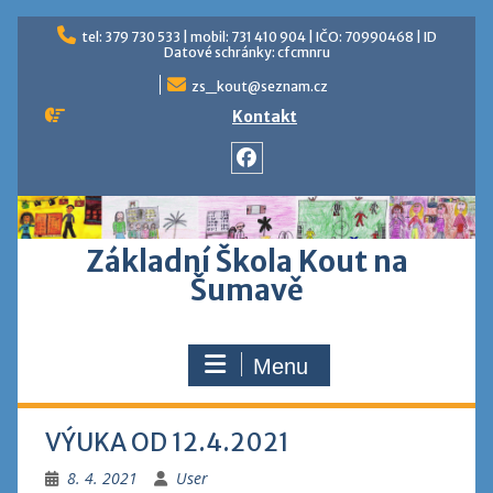
Skip
tel: 379 730 533 | mobil: 731 410 904 | IČO: 70990468 | ID
to
Datové schránky: cfcmnru
content
zs_kout@seznam.cz
Kontakt
Facebook
Základní Škola Kout na
Šumavě
Menu
VÝUKA OD 12.4.2021
8. 4. 2021
User