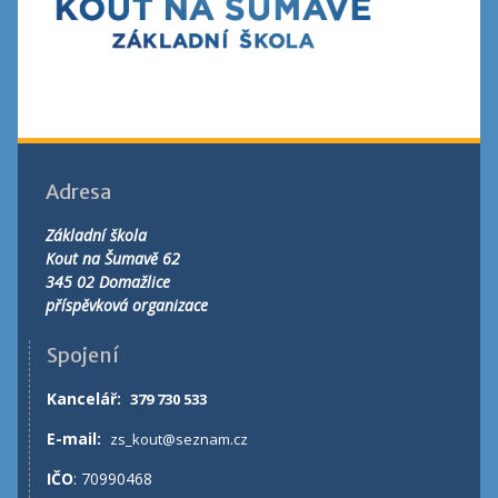
Adresa
Základní škola
Kout na Šumavě 62
345 02 Domažlice
příspěvková organizace
Spojení
Kancelář
:
379 730 533
E-mail:
zs_kout@seznam.cz
IČO
: 70990468