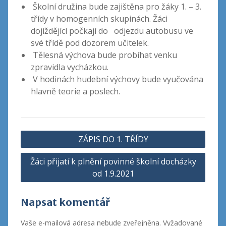
Školní družina bude zajištěna pro žáky 1. – 3.
třídy v homogenních skupinách. Žáci
dojíždějící počkají do odjezdu autobusu ve
své třídě pod dozorem učitelek.
Tělesná výchova bude probíhat venku
zpravidla vycházkou.
V hodinách hudební výchovy bude vyučována
hlavně teorie a poslech.
Navigace
ZÁPIS DO 1. TŘÍDY
pro
Žáci přijatí k plnění povinné školní docházky
příspěvek
od 1.9.2021
Napsat komentář
Vaše e-mailová adresa nebude zveřejněna.
Vyžadované