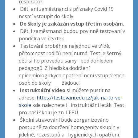
respirátor.
Děti ani zaměstnanci s příznaky Covid 19
nesmí vstoupit do školy.
Do školy je zakázán vstup třetím osobám.
Děti i zaměstnanci budou povinně testovaní v
pondělí a ve čtvrtek.
Testování proběhne najednou ve třídě,
přítomnost rodičů není nutná. Test je šetrný,
děti si ho provedou samy pod dohledem
pedagogů. Z hlediska dodržení
epidemiologických opatření není vstup třetích
osob do školy žádoucí.
Instruktážní video
si můžete pustit na
adrese:
https://testovani.edu.cz/jak-na-to-ve-
skole
kde naleznete i instruktážní leták. Test
pro naši školu je zn. LEPU.
Školní stravování bude zorganizováno
postupně za dodržení homogenity skupin v
jídelně, rozestupů a hygienických opatření.