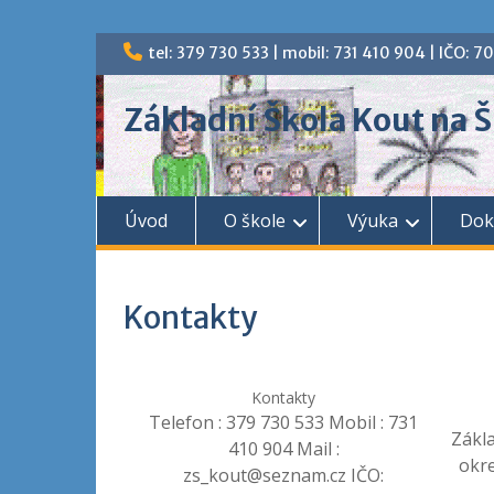
tel: 379 730 533 | mobil: 731 410 904 | IČO: 
Základní Škola Kout na
Úvod
O škole
Výuka
Dok
Kontakty
Kontakty
Telefon : 379 730 533 Mobil : 731
Zákl
410 904 Mail :
okr
zs_kout@seznam.cz IČO: