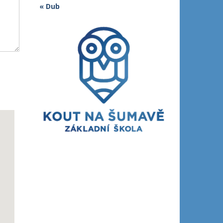
« Dub