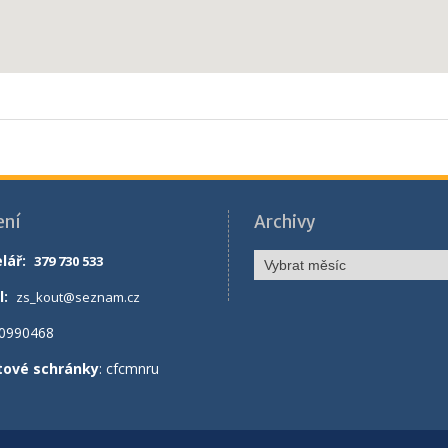
ení
Archivy
lář
:
379 730 533
l:
zs_kout@seznam.cz
70990468
tové schránky
: cfcmnru