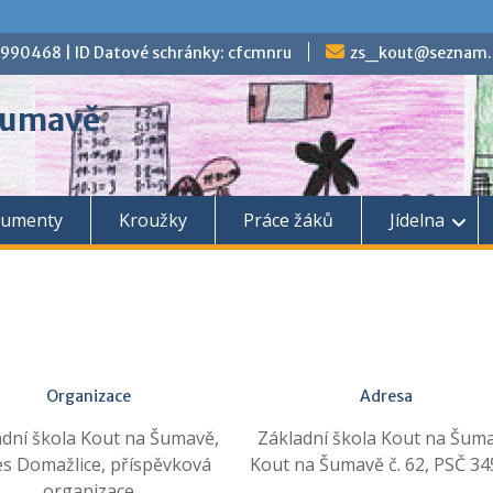
70990468 | ID Datové schránky: cfcmnru
zs_kout@seznam.
 Šumavě
umenty
Kroužky
Práce žáků
Jídelna
Organizace
Adresa
adní škola Kout na Šumavě,
Základní škola Kout na Šum
es Domažlice, příspěvková
Kout na Šumavě č. 62, PSČ 34
organizace