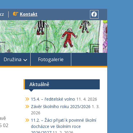
cz
Kontakt
Družina
Fotogalerie
Aktuálně
15.4. – ředitelské volno
11. 4. 2026
Závěr školního roku 2025/2026
1. 3.
2026
avě
11.2. – Žáci přijatí k povinné školní
5 02
docházce ve školním roce
2026/2027
11. 2. 2026